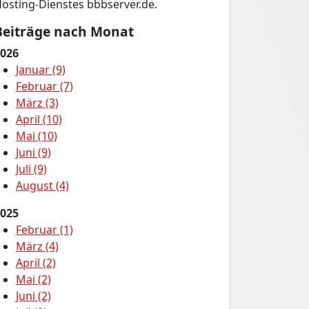
osting-Dienstes bbbserver.de.
Beiträge nach Monat
026
Januar (9)
Februar (7)
März (3)
April (10)
Mai (10)
Juni (9)
Juli (9)
August (4)
025
Februar (1)
März (4)
April (2)
Mai (2)
Juni (2)