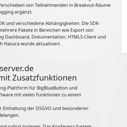
 Verschieben von Teilnehmenden in Breakout-Räume
ogging ergänzt.
DK und verschiedene Abhängigkeiten. Die SDK-
mehrere Pakete in Bereichen wie Export von
ng Dashboard, Dokumentation, HTML5-Client und
h Hasura wurde aktualisiert.
server.de
mit Zusatzfunktionen
ting-Plattform für BigBlueButton und
ftware mit vielen Funktionen zu einem
er Einhaltung der DSGVO und besonderen
Belangen.
 und sofort loslegen. Das Konferenz-System