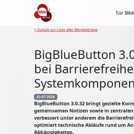
Für Bil
< Zurück zur Liste aller Blogbeiträge
BigBlueButton 3.
bei Barrierefreihei
Systemkomponen
02.07.2026
BigBlueButton 3.0.32 bringt gezielte Kor
gemeinsamen Notizen sowie in zentralen
verbessert unter anderem die Barrierefre
optimiert technische Abläufe rund um A
Abhängigkeiten.