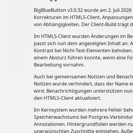
BigBlueButton v3.0.32 wurde am 2. Juli 2026 
Korrekturen im HTML5-Client, Anpassungen
von Abhängigkeiten. Der Client-Build trägt
Im HTML5-Client wurden Änderungen im Bere
passt sich nun dem angezeigten Inhalt an
Kontrast bei Nicht-Text-Elementen behoben.
einem Absturz führen konnte, wenn eine Fol
Bearbeitung vornahm.
Auch bei gemeinsamen Notizen und Benachri
Notizen wurde verhindert, dass der Name e
wird. Benachrichtigungen unterstützen nun
den HTML5-Client aktualisiert.
Im Kernsystem wurden mehrere Fehler beh
Speicherwachstums bei Postgres-Verbindun
Annotationen. Hintergrundfolien werden nu
unerwünschten Zuschnitte entstehen. Auße