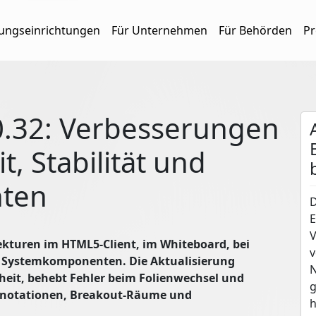
dungseinrichtungen
Für Unternehmen
Für Behörden
Pr
0.32: Verbesserungen
t, Stabilität und
ten
D
E
V
rekturen im HTML5-Client, im Whiteboard, bei
v
 Systemkomponenten. Die Aktualisierung
N
iheit, behebt Fehler beim Folienwechsel und
g
nnotationen, Breakout-Räume und
h