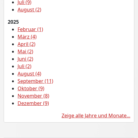
Juli (9)
August (2)
2025
Februar (1)
März (4)
April (2)
Mai (2)
Juni (2)
Juli (2)
August (4)
September (11)
Oktober (9)
November (8)
Dezember (9)
Zeige alle Jahre und Monate...