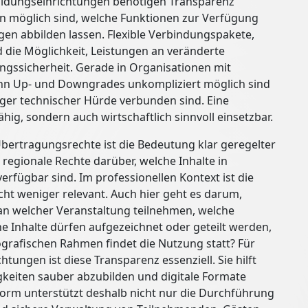
ldungseinrichtungen benötigen Transparenz
gen möglich sind, welche Funktionen zur Verfügung
gen abbilden lassen. Flexible Verbindungspakete,
 die Möglichkeit, Leistungen an veränderte
gssicherheit. Gerade in Organisationen mit
enn Up- und Downgrades unkompliziert möglich sind
iger technischer Hürde verbunden sind. Eine
hig, sondern auch wirtschaftlich sinnvoll einsetzbar.
bertragungsrechte ist die Bedeutung klar geregelter
regionale Rechte darüber, welche Inhalte in
rfügbar sind. Im professionellen Kontext ist die
cht weniger relevant. Auch hier geht es darum,
 an welcher Veranstaltung teilnehmen, welche
 Inhalte dürfen aufgezeichnet oder geteilt werden,
grafischen Rahmen findet die Nutzung statt? Für
tungen ist diese Transparenz essenziell. Sie hilft
igkeiten sauber abzubilden und digitale Formate
ttform unterstützt deshalb nicht nur die Durchführung