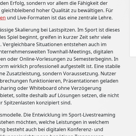
r den Erfolg, sondern vor allem die Fähigkeit der
in gleichbleibend hoher Qualität zu bewältigen. Für
zen
und Live-Formaten ist das eine zentrale Lehre.
ässige Skalierung bei Lastspitzen. Im Sport ist dieses
 Spiel beginnt, greifen in kurzer Zeit sehr viele
u. Vergleichbare Situationen entstehen auch im
unternehmensweiten Townhall-Meetings, digitalen
en oder Online-Vorlesungen zu Semesterbeginn. In
m wirklich professionell aufgestellt ist. Eine stabile
eine Zusatzleistung, sondern Voraussetzung. Nutzer
brechungen funktionieren, Präsentationen geladen
nsharing oder Whiteboard ohne Verzögerung
etet, sollte deshalb auf Lösungen setzen, die nicht
 Spitzenlasten konzipiert sind.
fsmodelle. Die Entwicklung im Sport-Livestreaming
rstehen möchten, welche Leistungen in welchem
ng besteht auch bei digitalen Konferenz- und