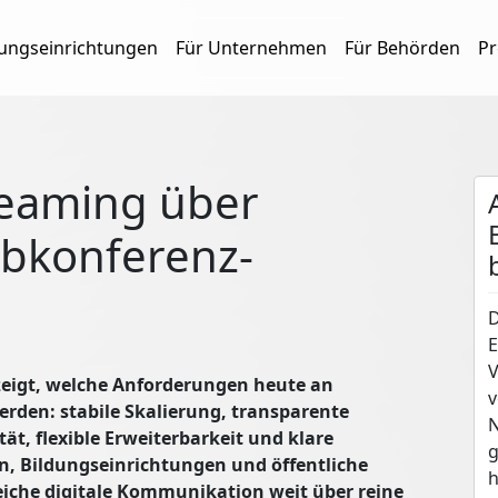
dungseinrichtungen
Für Unternehmen
Für Behörden
Pr
reaming über
ebkonferenz-
D
E
V
zeigt, welche Anforderungen heute an
v
werden: stabile Skalierung, transparente
N
t, flexible Erweiterbarkeit und klare
g
, Bildungseinrichtungen und öffentliche
h
reiche digitale Kommunikation weit über reine