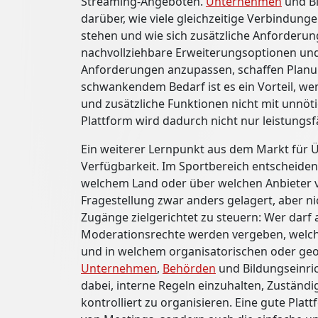
Streaming-Angeboten.
Unternehmen
und Bi
darüber, wie viele gleichzeitige Verbindun
stehen und wie sich zusätzliche Anforderun
nachvollziehbare Erweiterungsoptionen und
Anforderungen anzupassen, schaffen Planun
schwankendem Bedarf ist es ein Vorteil, w
und zusätzliche Funktionen nicht mit unnöt
Plattform wird dadurch nicht nur leistungsfä
Ein weiterer Lernpunkt aus dem Markt für Ü
Verfügbarkeit. Im Sportbereich entscheiden 
welchem Land oder über welchen Anbieter ve
Fragestellung zwar anders gelagert, aber ni
Zugänge zielgerichtet zu steuern: Wer darf
Moderationsrechte werden vergeben, welche
und in welchem organisatorischen oder geo
Unternehmen
,
Behörden
und Bildungseinrich
dabei, interne Regeln einzuhalten, Zuständ
kontrolliert zu organisieren. Eine gute Pla