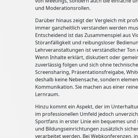
von Meetings, sondern auch die einfache u
und Moderationsrollen.
Darüber hinaus zeigt der Vergleich mit pro
immer ganzheitlich verstanden werden muss.
Entscheidend ist das Zusammenspiel aus Vi
Störanfälligkeit und reibungsloser Bedien
Lehrveranstaltungen ist verständlicher Ton of
Wenn Inhalte erklärt, diskutiert oder gemei
zuverlässig folgen und sich ohne technisc
Screensharing, Präsentationsfreigabe, Whit
deshalb keine Nebensache, sondern elementa
Kommunikation. Sie machen aus einer reine
Lernraum.
Hinzu kommt ein Aspekt, der im Unterhaltu
im professionellen Umfeld jedoch unverzic
Sportfans in erster Linie ein bequemes und
und Bildungseinrichtungen zusätzlich sich
verarbeitet werden. Bei Webkonferenzen, i