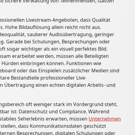
nd sichere Verwaltung von Teilnehmenden, Gästen
fessionellen Livestream-Angeboten, dass Qualität
 Hohe Bildauflösung allein reicht nicht aus.
deoqualität, sauberer Audioübertragung, geringer
ung. Gerade bei Schulungen, Besprechungen oder
t sogar wichtiger als ein visuell perfektes Bild.
nsam erarbeitet werden, müssen alle Beteiligten
he Hürden einbringen können. Funktionen wie
eboard oder das Einspielen zusätzlicher Medien sind
re Bestandteile professioneller Live-
n Übertragung einen echten digitalen Arbeits- und
ngsbereich oft weniger stark im Vordergrund steht,
htbar ist: Datenschutz und Compliance. Während
 stabiles Seherlebnis erwarten, müssen
Unternehmen
erstellen, dass Kommunikationsdaten geschützt
nternen Besprechungen, digitalen Schulungen oder