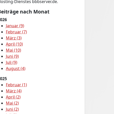
osting-Dienstes bbbserver.de.
Beiträge nach Monat
026
Januar (9)
Februar (7)
März (3)
April (10)
Mai (10)
Juni (9)
Juli (9)
August (4)
025
Februar (1)
März (4)
April (2)
Mai (2)
Juni (2)