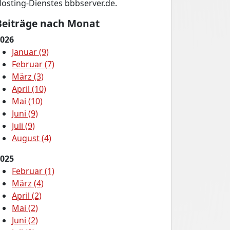
osting-Dienstes bbbserver.de.
Beiträge nach Monat
026
Januar (9)
Februar (7)
März (3)
April (10)
Mai (10)
Juni (9)
Juli (9)
August (4)
025
Februar (1)
März (4)
April (2)
Mai (2)
Juni (2)