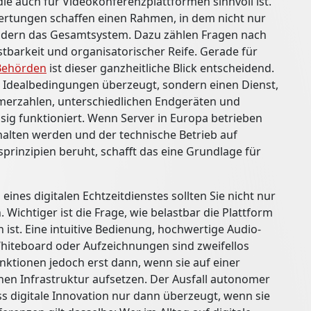
ie auch für Videokonferenzplattformen sinnvoll ist.
wertungen schaffen einen Rahmen, in dem nicht nur
ondern das Gesamtsystem. Dazu zählen Fragen nach
stbarkeit und organisatorischer Reife. Gerade für
Behörden
ist dieser ganzheitliche Blick entscheidend.
er Idealbedingungen überzeugt, sondern einen Dienst,
hmerzahlen, unterschiedlichen Endgeräten und
ig funktioniert. Wenn Server in Europa betrieben
lten werden und der technische Betrieb auf
sprinzipien beruht, schafft das eine Grundlage für
eines digitalen Echtzeitdienstes sollten Sie nicht nur
Wichtiger ist die Frage, wie belastbar die Plattform
 ist. Eine intuitive Bedienung, hochwertige Audio-
hiteboard oder Aufzeichnungen sind zweifellos
unktionen jedoch erst dann, wenn sie auf einer
enen Infrastruktur aufsetzen. Der Ausfall autonomer
ss digitale Innovation nur dann überzeugt, wenn sie