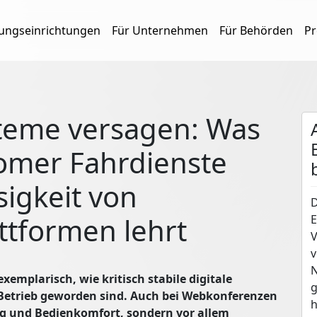
dungseinrichtungen
Für Unternehmen
Für Behörden
Pr
teme versagen: Was
nomer Fahrdienste
sigkeit von
D
tformen lehrt
E
V
v
N
xemplarisch, wie kritisch stabile digitale
g
 Betrieb geworden sind. Auch bei Webkonferenzen
h
g und Bedienkomfort, sondern vor allem