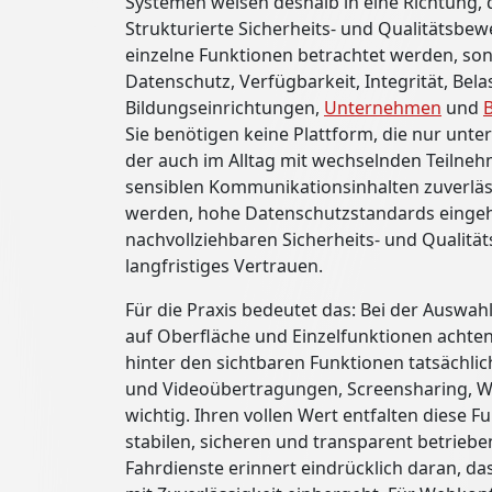
Systemen weisen deshalb in eine Richtung, d
Strukturierte Sicherheits- und Qualitätsbe
einzelne Funktionen betrachtet werden, s
Datenschutz, Verfügbarkeit, Integrität, Bela
Bildungseinrichtungen,
Unternehmen
und
Sie benötigen keine Plattform, die nur unt
der auch im Alltag mit wechselnden Teilne
sensiblen Kommunikationsinhalten zuverläss
werden, hohe Datenschutzstandards eingeha
nachvollziehbaren Sicherheits- und Qualität
langfristiges Vertrauen.
Für die Praxis bedeutet das: Bei der Auswahl 
auf Oberfläche und Einzelfunktionen achten. 
hinter den sichtbaren Funktionen tatsächlich
und Videoübertragungen, Screensharing, W
wichtig. Ihren vollen Wert entfalten diese F
stabilen, sicheren und transparent betrieb
Fahrdienste erinnert eindrücklich daran, da