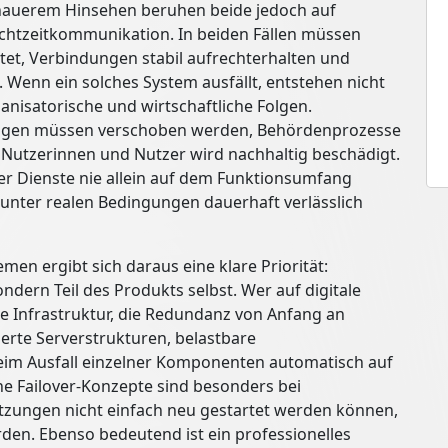
enauerem Hinsehen beruhen beide jedoch auf
Echtzeitkommunikation. In beiden Fällen müssen
et, Verbindungen stabil aufrechterhalten und
 Wenn ein solches System ausfällt, entstehen nicht
nisatorische und wirtschaftliche Folgen.
hungen müssen verschoben werden, Behördenprozesse
 Nutzerinnen und Nutzer wird nachhaltig beschädigt.
ler Dienste nie allein auf dem Funktionsumfang
 unter realen Bedingungen dauerhaft verlässlich
men ergibt sich daraus eine klare Priorität:
ondern Teil des Produkts selbst. Wer auf digitale
e Infrastruktur, die Redundanz von Anfang an
rte Serverstrukturen, belastbare
beim Ausfall einzelner Komponenten automatisch auf
e Failover-Konzepte sind besonders bei
tzungen nicht einfach neu gestartet werden können,
den. Ebenso bedeutend ist ein professionelles