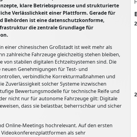
H
onzepte, klare Betriebsprozesse und strukturierte
che Verlässlichkeit einer Plattform. Gerade für
 Behörden ist eine datenschutzkonforme,
2
frastruktur die zentrale Grundlage für
ion.
n einer chinesischen Großstadt ist weit mehr als
n zahlreiche Fahrzeuge gleichzeitig stehen bleiben,
 von stabilen digitalen Echtzeitsystemen sind. Die
e neuen Genehmigungen für Test- und
kontrollen, verbindliche Korrekturmaßnahmen und
die Zuverlässigkeit solcher Systeme inzwischen
ufige Bewertungsmodelle für technische Reife und
2
der nicht nur für autonome Fahrzeuge gilt: Digitale
weisen, dass sie belastbar, beherrschbar und sicher
nd Online-Meetings hochrelevant. Auf den ersten
 Videokonferenzplattformen als sehr